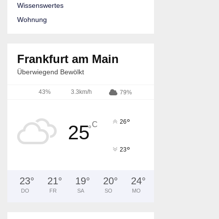
Wissenswertes
Wohnung
Frankfurt am Main
Überwiegend Bewölkt
43%
3.3km/h
79%
°
26
C
25
°
°
23
23
°
21
°
19
°
20
°
24
°
DO
FR
SA
SO
MO