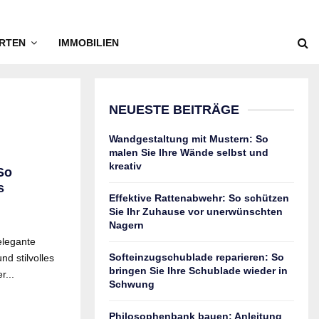
RTEN
IMMOBILIEN
NEUESTE BEITRÄGE
Wandgestaltung mit Mustern: So
malen Sie Ihre Wände selbst und
kreativ
So
s
Effektive Rattenabwehr: So schützen
Sie Ihr Zuhause vor unerwünschten
Nagern
elegante
Softeinzugschublade reparieren: So
nd stilvolles
bringen Sie Ihre Schublade wieder in
r...
Schwung
Philosophenbank bauen: Anleitung