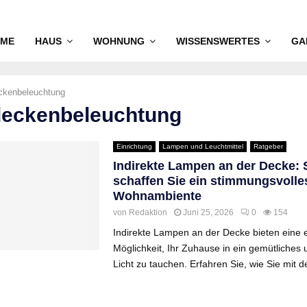
ME
HAUS
WOHNUNG
WISSENSWERTES
GA
ckenbeleuchtung
 deckenbeleuchtung
Einrichtung
Lampen und Leuchtmittel
Ratgeber
Indirekte Lampen an der Decke: 
schaffen Sie ein stimmungsvolle
Wohnambiente
von
Redaktion
Juni 25, 2026
0
154
Indirekte Lampen an der Decke bieten eine 
Möglichkeit, Ihr Zuhause in ein gemütliches u
Licht zu tauchen. Erfahren Sie, wie Sie mit de